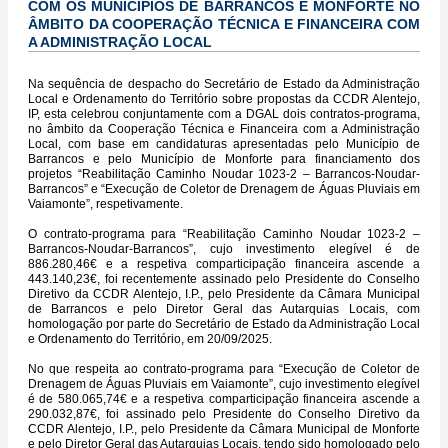
COM OS MUNICÍPIOS DE BARRANCOS E MONFORTE NO
ÂMBITO DA COOPERAÇÃO TÉCNICA E FINANCEIRA COM
A ADMINISTRAÇÃO LOCAL
Na sequência de despacho do Secretário de Estado da Administração
Local e Ordenamento do Território sobre propostas da CCDR Alentejo,
IP, esta celebrou conjuntamente com a DGAL dois contratos-programa,
no âmbito da Cooperação Técnica e Financeira com a Administração
Local, com base em candidaturas apresentadas pelo Município de
Barrancos e pelo Município de Monforte para financiamento dos
projetos “Reabilitação Caminho Noudar 1023-2 – Barrancos-Noudar-
Barrancos” e “Execução de Coletor de Drenagem de Águas Pluviais em
Vaiamonte”, respetivamente.
O contrato-programa para “Reabilitação Caminho Noudar 1023-2 –
Barrancos-Noudar-Barrancos”, cujo investimento elegível é de
886.280,46€ e a respetiva comparticipação financeira ascende a
443.140,23€, foi recentemente assinado pelo Presidente do Conselho
Diretivo da CCDR Alentejo, I.P., pelo Presidente da Câmara Municipal
de Barrancos e pelo Diretor Geral das Autarquias Locais, com
homologação por parte do Secretário de Estado da Administração Local
e Ordenamento do Território, em 20/09/2025.
No que respeita ao contrato-programa para “Execução de Coletor de
Drenagem de Águas Pluviais em Vaiamonte”, cujo investimento elegível
é de 580.065,74€ e a respetiva comparticipação financeira ascende a
290.032,87€, foi assinado pelo Presidente do Conselho Diretivo da
CCDR Alentejo, I.P., pelo Presidente da Câmara Municipal de Monforte
e pelo Diretor Geral das Autarquias Locais, tendo sido homologado pelo