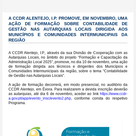
A
CCDR ALENTEJO, I.P. PROMOVE, EM NOVEMBRO, UMA
AÇÃO DE FORMAÇÃO SOBRE CONTABILIDADE DE
GESTÃO NAS AUTARQUIAS LOCAIS DIRIGIDA AOS
MUNICÍPIOS E COMUNIDADES INTERMUNICIPAIS DA
REGIÃO
A CCDR Alentejo, I.P., através da sua Divisão de Cooperação com as
Autarquias Locais, no âmbito do projeto “Formação e Capacitação da
Administração Local 2025”, promove, no dia 10 de novembro, uma ação
de formação dirigida aos técnicos e dirigentes dos Municípios e
Comunidades Intermunicipais da região, sobre o tema “Contabilidade
de Gestão nas Autarquias Locais”.
A ação de formação decorrerá, em modo presencial, no auditório da
CCDR Alentejo, em Évora. Para realizarem a devida inscrição deverão
as autarquias, até dia 6 de novembro, aceder ao link
https://www.ccdr-
a.gov.pt/app/evento_insc/evento2.php
, conforme consta do respetivo
Programa.