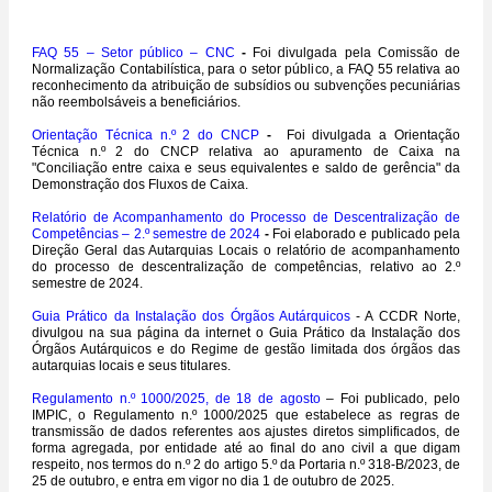
FAQ 55 – Setor público – CNC
-
Foi divulgada pela Comissão de
Normalização Contabilística, para o setor público, a FAQ 55 relativa ao
reconhecimento da atribuição de subsídios ou subvenções pecuniárias
não reembolsáveis a beneficiários.
Orientação Técnica n.º 2 do CNCP
-
Foi divulgada a Orientação
Técnica n.º 2 do CNCP relativa ao apuramento de Caixa na
"Conciliação entre caixa e seus equivalentes e saldo de gerência" da
Demonstração dos Fluxos de Caixa.
Relatório de Acompanhamento do Processo de Descentralização de
Competências – 2.º semestre de 2024
-
Foi elaborado e publicado pela
Direção Geral das Autarquias Locais o relatório de acompanhamento
do processo de descentralização de competências, relativo ao 2.º
semestre de 2024.
Guia Prático da Instalação dos Órgãos Autárquicos
- A CCDR Norte,
divulgou na sua página da internet o Guia Prático da Instalação dos
Órgãos Autárquicos e do Regime de gestão limitada dos órgãos das
autarquias locais e seus titulares.
Regulamento n.º 1000/2025, de 18 de agosto
– Foi publicado, pelo
IMPIC, o Regulamento n.º 1000/2025 que estabelece as regras de
transmissão de dados referentes aos ajustes diretos simplificados, de
forma agregada, por entidade até ao final do ano civil a que digam
respeito, nos termos do n.º 2 do artigo 5.º da Portaria n.º 318-B/2023, de
25 de outubro, e entra em vigor no dia 1 de outubro de 2025.