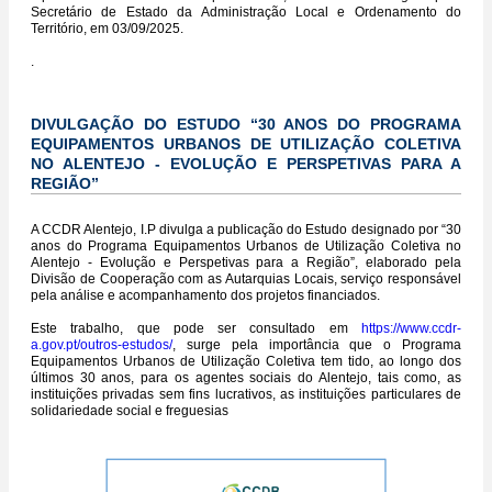
Secretário de Estado da Administração Local e Ordenamento do
Território, em 03/09/2025.
.
DIVULGAÇÃO DO ESTUDO “30 ANOS DO PROGRAMA
EQUIPAMENTOS URBANOS DE UTILIZAÇÃO COLETIVA
NO ALENTEJO - EVOLUÇÃO E PERSPETIVAS PARA A
REGIÃO”
A CCDR Alentejo, I.P divulga a publicação do Estudo designado por “30
anos do Programa Equipamentos Urbanos de Utilização Coletiva no
Alentejo - Evolução e Perspetivas para a Região”, elaborado pela
Divisão de Cooperação com as Autarquias Locais, serviço responsável
pela análise e acompanhamento dos projetos financiados.
Este trabalho, que pode ser consultado em
https://www.ccdr-
a.gov.pt/outros-estudos/
, surge pela importância que o Programa
Equipamentos Urbanos de Utilização Coletiva tem tido, ao longo dos
últimos 30 anos, para os agentes sociais do Alentejo, tais como, as
instituições privadas sem fins lucrativos, as instituições particulares de
solidariedade social e freguesias