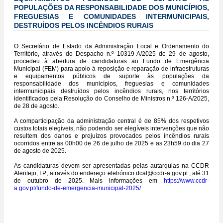
POPULAÇÕES DA RESPONSABILIDADE DOS MUNICÍPIOS,
FREGUESIAS E COMUNIDADES INTERMUNICIPAIS,
DESTRUÍDOS PELOS INCÊNDIOS RURAIS
O Secretário de Estado da Administração Local e Ordenamento do
Território, através do Despacho n.º 10319-A/2025 de 29 de agosto,
procedeu à abertura de candidaturas ao Fundo de Emergência
Municipal (FEM) para apoio à reposição e reparação de infraestruturas
e equipamentos públicos de suporte às populações da
responsabilidade dos municípios, freguesias e comunidades
intermunicipais destruídos pelos incêndios rurais, nos territórios
identificados pela Resolução do Conselho de Ministros n.º 126-A/2025,
de 28 de agosto.
A comparticipação da administração central é de 85% dos respetivos
custos totais elegíveis, não podendo ser elegíveis intervenções que não
resultem dos danos e prejuízos provocados pelos incêndios rurais
ocorridos entre as 00h00 de 26 de julho de 2025 e as 23h59 do dia 27
de agosto de 2025.
As candidaturas devem ser apresentadas pelas autarquias na CCDR
Alentejo, I.P., através do endereço eletrónico dcal@ccdr-a.gov.pt , até 31
de outubro de 2025. Mais informações em
https://www.ccdr-
a.gov.pt/fundo-de-emergencia-municipal-2025/