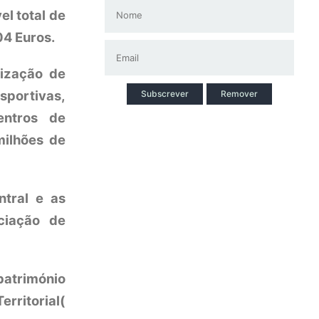
l total de
04 Euros.
rização de
sportivas,
Subscrever
Remover
entros de
milhões de
tral e as
iciação de
património
erritorial(