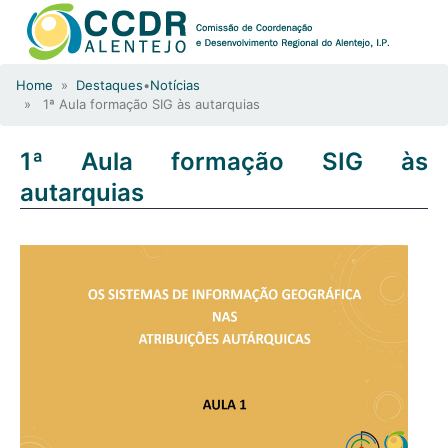
Home
»
Destaques
•
Notícias
» 1ª Aula formação SIG às autarquias
1ª Aula formação SIG às
autarquias