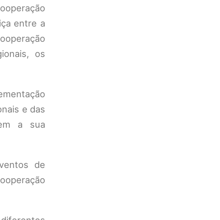
cooperação
iça entre a
 cooperação
ionais, os
lementação
onais e das
tem a sua
eventos de
cooperação