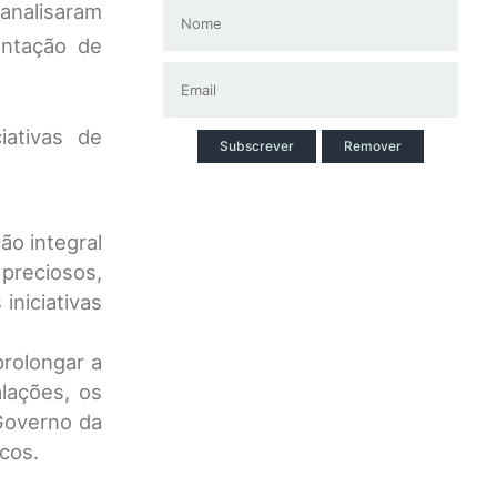
analisaram
entação de
iativas de
Subscrever
Remover
ão integral
 preciosos,
iniciativas
prolongar a
alações, os
Governo da
icos.