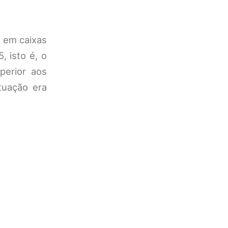
 em caixas
 isto é, o
perior aos
tuação era