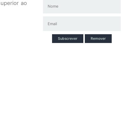
uperior ao
Subscrever
Remover