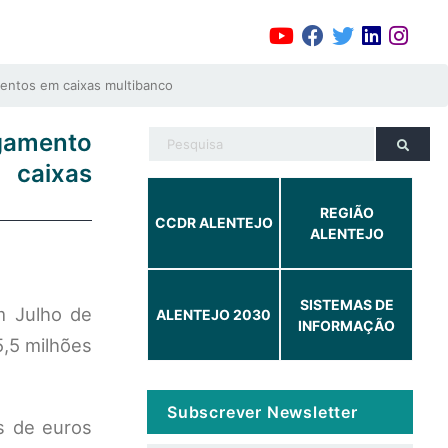
entos em caixas multibanco
agamento
 caixas
REGIÃO
CCDR ALENTEJO
ALENTEJO
SISTEMAS DE
m Julho de
ALENTEJO 2030
INFORMAÇÃO
,5 milhões
Subscrever Newsletter
s de euros