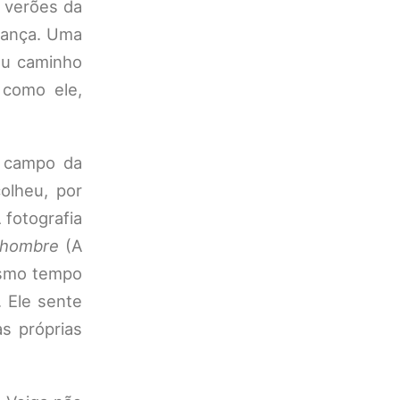
 verões da
iança. Uma
seu caminho
 como ele,
o campo da
colheu, por
fotografia
 hombre
(A
esmo tempo
 Ele sente
s próprias