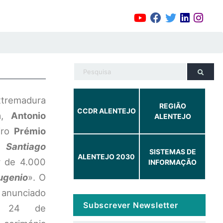
remadura
REGIÃO
CCDR ALENTEJO
ça,
Antonio
ALENTEJO
iro
Prémio
a
Santiago
SISTEMAS DE
ALENTEJO 2030
r de 4.000
INFORMAÇÃO
ugenio
». O
 anunciado
Subscrever Newsletter
a, 24 de