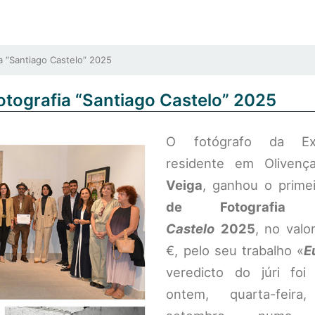
 “Santiago Castelo” 2025
otografia “Santiago Castelo” 2025
O fotógrafo da Ext
residente em Oliven
Veiga
, ganhou o prime
de Fotografi
Castelo
2025
, no valo
€, pelo seu trabalho «
E
veredicto do júri foi
ontem, quarta-feir