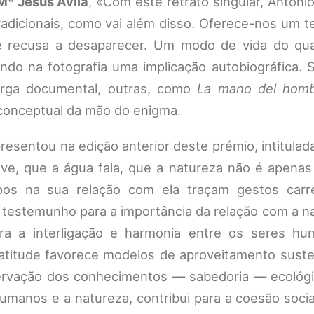
Mª Jesús Ávila
, «Com este retrato singular, Antoni
radicionais, como vai além disso. Oferece-nos um 
recusa a desaparecer. Um modo de vida do qual
indo na fotografia uma implicação autobiográfica.
arga documental, outras, como
La mano del hom
conceptual da mão do enigma.
resentou na edição anterior deste prémio, intitulad
uve, que a água fala, que a natureza não é apenas
os na sua relação com ela traçam gestos car
do testemunho para a importância da relação com a n
ra a interligação e harmonia entre os seres h
atitude favorece modelos de aproveitamento suste
ervação dos conhecimentos — sabedoria — ecológic
humanos e a natureza, contribui para a coesão socia