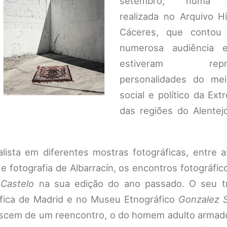
setembro, numa c
realizada no Arquivo Hi
Cáceres, que conto
numerosa audiência 
estiveram repres
personalidades do meio
social e político da Ex
das regiões do Alentej
inalista em diferentes mostras fotográficas, entre 
e fotografia de Albarracín, os encontros fotográfic
 Castelo
na sua edição do ano passado. O seu tr
fica de Madrid e no Museu Etnográfico
Gonzalez 
 nascem de um reencontro, o do homem adulto arma