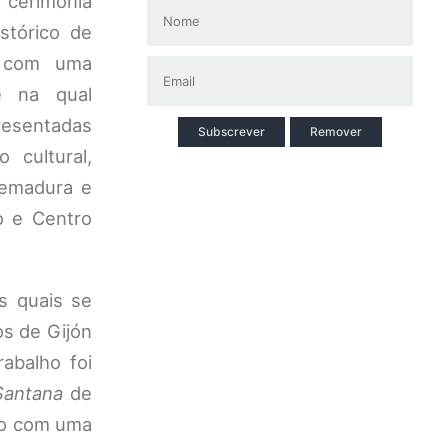
erimónia
stórico de
u com uma
e na qual
entadas
Subscrever
Remover
 cultural,
tremadura e
o e Centro
as quais se
os de Gijón
abalho foi
Santana
de
do com uma