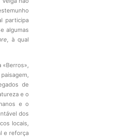
o Veiga não
testemunho
 participa
 Se algumas
bre
, à qual
a «Berros»,
 paisagem,
regados de
atureza e o
umanos e o
ntável dos
os locais,
l e reforça