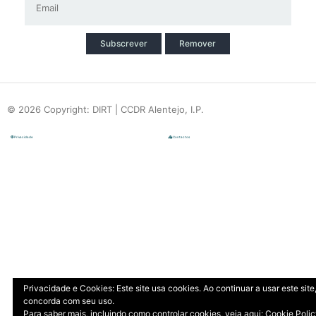
Subscrever
Remover
© 2026 Copyright: DIRT | CCDR Alentejo, I.P.
Privacidade
Contactos
Privacidade e Cookies: Este site usa cookies. Ao continuar a usar este site
concorda com seu uso.
Para saber mais, incluindo como controlar cookies, veja aqui:
Cookie Poli