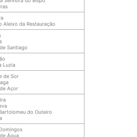
a Senhora do Bispo
iras
ra
o Aleixo da Restauração
s
s
 de Santiago
vão
a Luzia
e de Sor
maga
 de Açor
ira
eva
Bartolomeu do Outeiro
a
 Domingos
 de Água