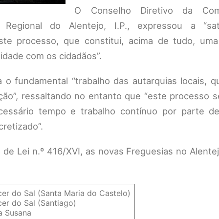
O Conselho Diretivo da Co
Regional do Alentejo, I.P., expressou a “sat
te processo, que constitui, acima de tudo, uma 
midade com os cidadãos”.
a o fundamental “trabalho das autarquias locais, 
ição”, ressaltando no entanto que “este processo 
ecessário tempo e trabalho contínuo por parte d
cretizado”.
de Lei n.º 416/XVI, as novas Freguesias no Alente
cer do Sal (Santa Maria do Castelo)
cer do Sal (Santiago)
a Susana