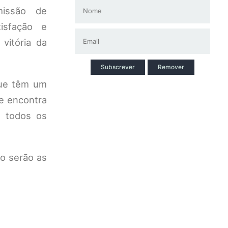
missão de
isfação e
vitória da
Subscrever
Remover
que têm um
se encontra
e todos os
jo serão as