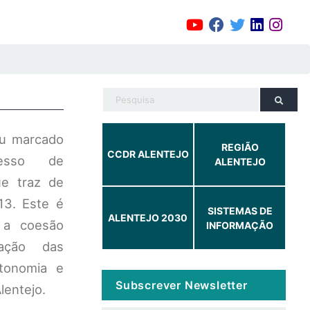
ou marcado
REGIÃO
CCDR ALENTEJO
esso de
ALENTEJO
ue traz de
13. Este é
SISTEMAS DE
ALENTEJO 2030
 a coesão
INFORMAÇÃO
zação das
tonomia e
Subscrever Newsletter
Alentejo.