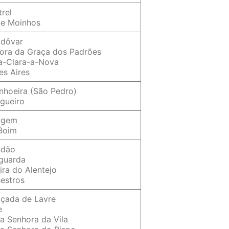
trel
de Moinhos
odôvar
hora da Graça dos Padrões
a-Clara-a-Nova
es Aires
nhoeira (São Pedro)
gueiro
rugem
 Boim
ndão
oguarda
ira do Alentejo
estros
içada de Lavre
e
a Senhora da Vila