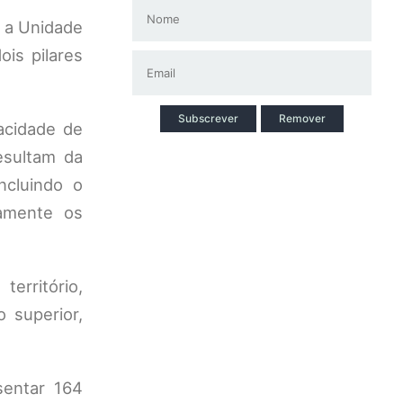
, a Unidade
is pilares
Subscrever
Remover
acidade de
resultam da
ncluindo o
amente os
erritório,
o superior,
sentar 164