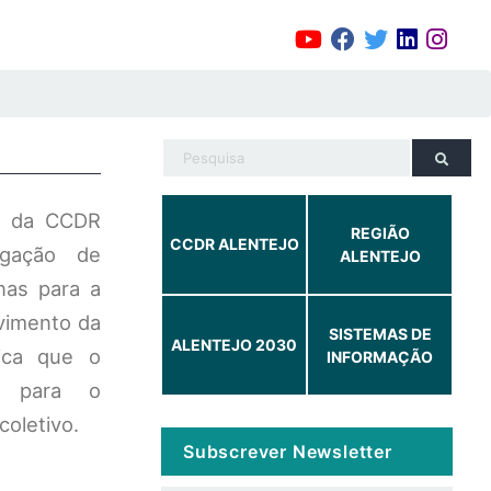
al da CCDR
REGIÃO
CCDR ALENTEJO
lgação de
ALENTEJO
nas para a
lvimento da
SISTEMAS DE
ALENTEJO 2030
lica que o
INFORMAÇÃO
im para o
coletivo.
Subscrever Newsletter