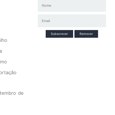
Subscrever
Remover
alho
a
smo
ortação
etembro de