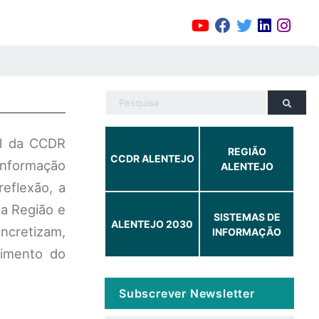
al da CCDR
REGIÃO
CCDR ALENTEJO
 informação
ALENTEJO
eflexão, a
da Região e
SISTEMAS DE
ALENTEJO 2030
oncretizam,
INFORMAÇÃO
cimento do
Subscrever Newsletter