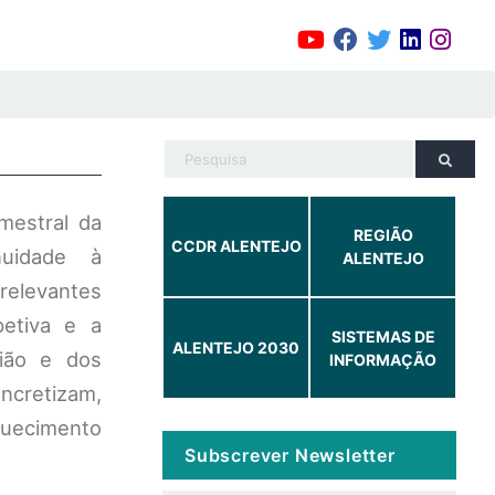
mestral da
REGIÃO
CCDR ALENTEJO
nuidade à
ALENTEJO
relevantes
petiva e a
SISTEMAS DE
ALENTEJO 2030
gião e dos
INFORMAÇÃO
oncretizam,
quecimento
Subscrever Newsletter