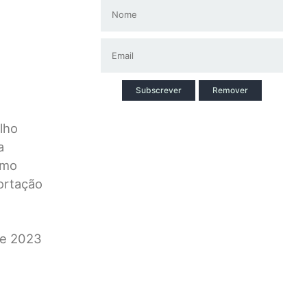
Subscrever
Remover
lho
a
smo
ortação
de 2023