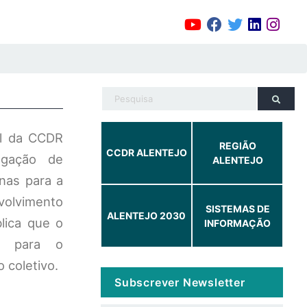
al da CCDR
REGIÃO
CCDR ALENTEJO
ulgação de
ALENTEJO
nas para a
nvolvimento
SISTEMAS DE
ALENTEJO 2030
lica que o
INFORMAÇÃO
im para o
 coletivo.
Subscrever Newsletter