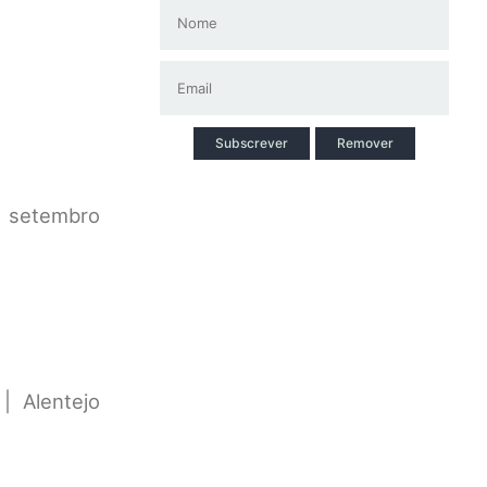
Subscrever
Remover
e setembro
| Alentejo