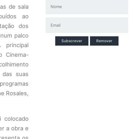
as de sala
buídos ao
tação dos
o num palco
Subscrever
Remover
 principal
do Cinema-
acolhimento
o das suas
 programas
me Rosales,
i colocado
r a obra e
resenta os