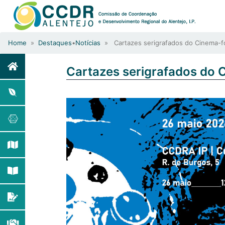
Home
»
Destaques
•
Notícias
» Cartazes serigrafados do Cinema-f
Cartazes serigrafados do