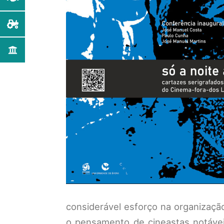
considerável esforço na organizaç
o pensamento de cineastas notávei