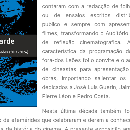
contaram com a redacção de folh
ou de ensaios escritos distri
público e sempre com apresen
filmes, transformando o Auditóri
de reflexão cinematográfica. A
característica da programação 
fora-dos Leões foi o convite e o 
de cineastas para apresentaçã
obras, importando salientar os
dedicados a José Luís Guerín, Jai
Pierre Léon e Pedro Costa.
Nesta última década também fo
ão de efemérides que celebraram e deram a conhece
s da história do cinema. A presente exposição ap