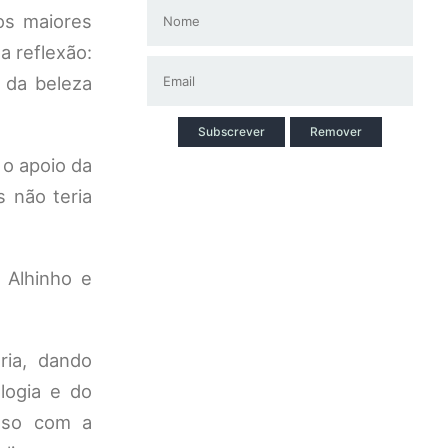
os maiores
 reflexão:
 da beleza
Subscrever
Remover
 o apoio da
 não teria
 Alhinho e
ria, dando
logia e do
isso com a