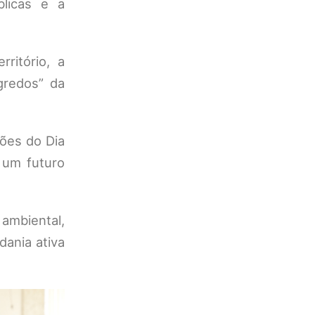
blicas e a
ritório, a
gredos” da
ções do Dia
 um futuro
ambiental,
dania ativa