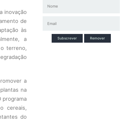
da inovação
ramento de
aptação às
almente, a
Subscrever
Remover
o terreno,
degradação
promover a
plantas na
 O programa
o cereais,
ntantes do