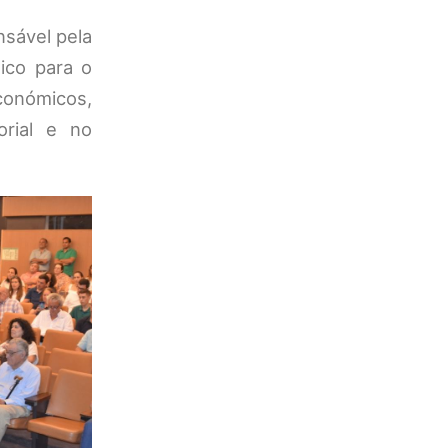
nsável pela
ico para o
económicos,
orial e no