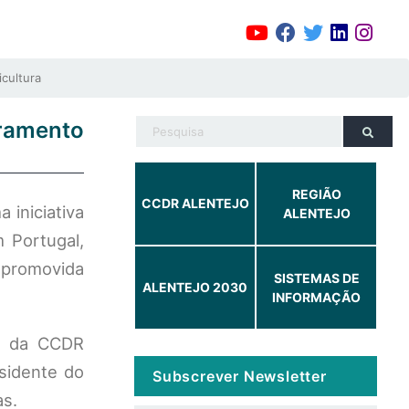
cultura
oramento
REGIÃO
CCDR ALENTEJO
 iniciativa
ALENTEJO
 Portugal,
a promovida
SISTEMAS DE
ALENTEJO 2030
INFORMAÇÃO
te da CCDR
esidente do
Subscrever Newsletter
as.