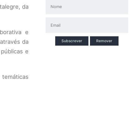
talegre, da
orativa e
 através da
Subscrever
Remover
 públicas e
 temáticas