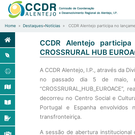
Home
»
Destaques
•
Notícias
» CCDR Alentejo participa no lançam
CCDR Alentejo participa
CROSSRURAL HUB EUROAC
A CCDR Alentejo, I.P., através da D
no passado dia 5 de maio, na
“CROSSRURAL_HUB_EUROACE”, reali
decorreu no Centro Social e Cultura
Portugal e Espanha envolvidos 
transfronteiriça.
A sessão de abertura institucional