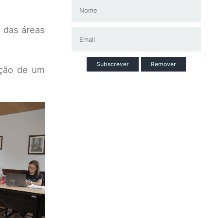
 das áreas
Subscrever
Remover
oção de um