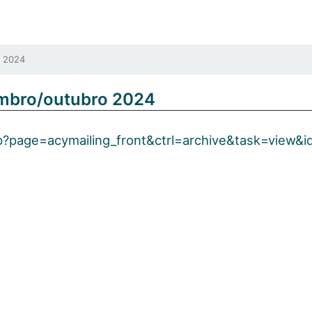
 2024
mbro/outubro 2024
hp?page=acymailing_front&ctrl=archive&task=view&i