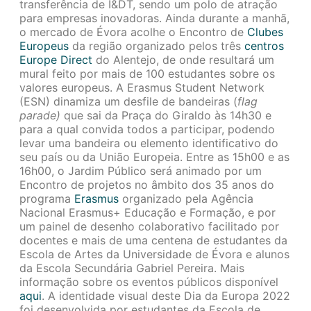
transferência de I&DT, sendo um polo de atração
para empresas inovadoras. Ainda durante a manhã,
o mercado de Évora acolhe o Encontro de
Clubes
Europeus
da região organizado pelos três
centros
Europe Direct
do Alentejo, de onde resultará um
mural feito por mais de 100 estudantes sobre os
valores europeus. A Erasmus Student Network
(ESN) dinamiza um desfile de bandeiras (
flag
parade)
que sai da Praça do Giraldo às 14h30 e
para a qual convida todos a participar, podendo
levar uma bandeira ou elemento identificativo do
seu país ou da União Europeia. Entre as 15h00 e as
16h00, o Jardim Público será animado por um
Encontro de projetos no âmbito dos 35 anos do
programa
Erasmus
organizado pela Agência
Nacional Erasmus+ Educação e Formação, e por
um painel de desenho colaborativo facilitado por
docentes e mais de uma centena de estudantes da
Escola de Artes da Universidade de Évora e alunos
da Escola Secundária Gabriel Pereira. Mais
informação sobre os eventos públicos disponível
aqui
. A identidade visual deste Dia da Europa 2022
foi desenvolvida por estudantes da Escola de