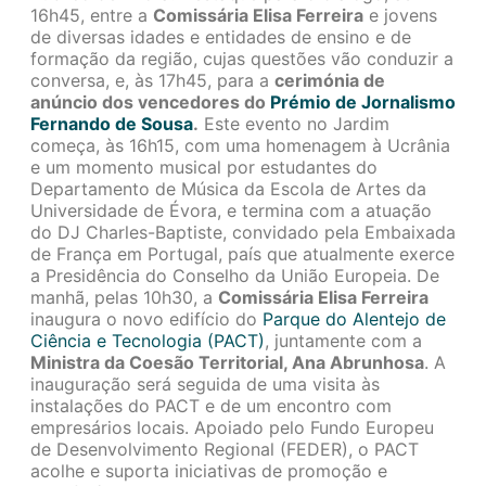
16h45, entre a
Comissária Elisa Ferreira
e jovens
de diversas idades e entidades de ensino e de
formação da região, cujas questões vão conduzir a
conversa, e, às 17h45, para a
cerimónia de
anúncio dos vencedores do
Prémio de Jornalismo
Fernando de Sousa
.
Este evento no Jardim
começa, às 16h15, com uma homenagem à Ucrânia
e um momento musical por estudantes do
Departamento de Música da Escola de Artes da
Universidade de Évora, e termina com a atuação
do DJ Charles-Baptiste, convidado pela Embaixada
de França em Portugal, país que atualmente exerce
a Presidência do Conselho da União Europeia. De
manhã, pelas 10h30, a
Comissária Elisa Ferreira
inaugura o novo edifício do
Parque do Alentejo de
Ciência e Tecnologia (PACT)
, juntamente com a
Ministra da Coesão Territorial, Ana Abrunhosa
. A
inauguração será seguida de uma visita às
instalações do PACT e de um encontro com
empresários locais. Apoiado pelo Fundo Europeu
de Desenvolvimento Regional (FEDER), o PACT
acolhe e suporta iniciativas de promoção e