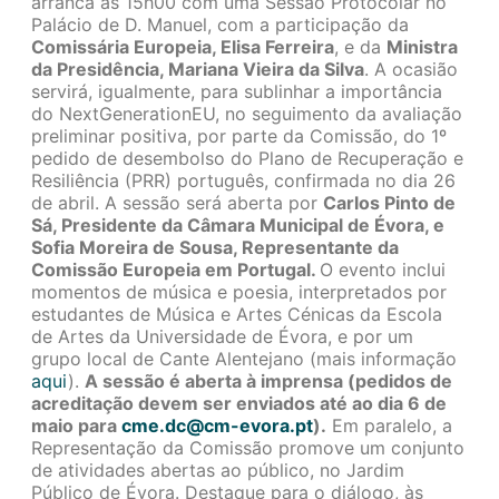
arranca às 15h00 com uma Sessão Protocolar no
Palácio de D. Manuel, com a participação da
Comissária Europeia, Elisa Ferreira
, e da
Ministra
da Presidência, Mariana Vieira da Silva
. A ocasião
servirá, igualmente, para sublinhar a importância
do NextGenerationEU, no seguimento da avaliação
preliminar positiva, por parte da Comissão, do 1º
pedido de desembolso do Plano de Recuperação e
Resiliência (PRR) português, confirmada no dia 26
de abril. A sessão será aberta por
Carlos Pinto de
Sá, Presidente da Câmara Municipal de Évora, e
Sofia Moreira de Sousa, Representante da
Comissão Europeia em Portugal.
O evento inclui
momentos de música e poesia, interpretados por
estudantes de Música e Artes Cénicas da Escola
de Artes da Universidade de Évora, e por um
grupo local de Cante Alentejano (mais informação
aqui
).
A sessão é aberta à imprensa (pedidos de
acreditação devem ser enviados até ao dia 6 de
maio para
cme.dc@cm-evora.pt
).
Em paralelo, a
Representação da Comissão promove um conjunto
de atividades abertas ao público, no Jardim
Público de Évora. Destaque para o diálogo, às