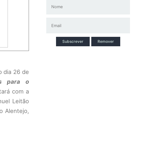
Subscrever
Remover
o dia 26 de
os para o
tará com a
uel Leitão
 Alentejo,