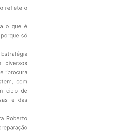
o reflete o
ra o que é
s porque só
 Estratégia
s diversos
e “procura
istem, com
m ciclo de
esas e das
ra Roberto
 preparação