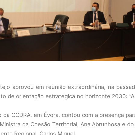
ejo aprovou em reunião extraordinária, na passa
o de orientação estratégica no horizonte 2030: “A
rio da CCDRA, em Évora, contou com a presença par
inistra da Coesão Territorial, Ana Abrunhosa e do
ento Regional, Carlos Miguel.