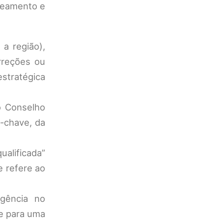
aneamento e
a região),
rreções ou
stratégica
o Conselho
-chave, da
alificada”
e refere ao
gência no
e para uma