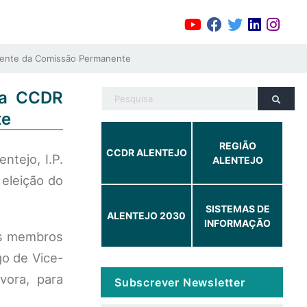
idente da Comissão Permanente
 da CCDR
te
REGIÃO
CCDR ALENTEJO
tejo, I.P.
ALENTEJO
 eleição do
SISTEMAS DE
ALENTEJO 2030
INFORMAÇÃO
os membros
go de Vice-
vora, para
Subscrever Newsletter