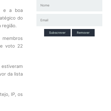
o e a boa
ratégico do
 região.
Subscrever
Remover
30 membros
de voto 22
 estiveram
or da lista
jo, IP, os