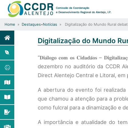
Home
»
Destaques
•
Notícias
» Digitalização do Mundo Rural debat
Digitalização do Mundo Ru
“𝐃𝐢𝐚́𝐥𝐨𝐠𝐨 𝐜𝐨𝐦 𝐨𝐬 𝐂𝐢𝐝𝐚𝐝𝐚̃𝐨𝐬 – 𝐃𝐢
dezembro no auditório da CCDR Ale
Direct Alentejo Central e Litoral, e
A abertura do evento foi realizad
que chamou a atenção para a proble
como fulcral para a dinamização e 
A importância e atualidade do te