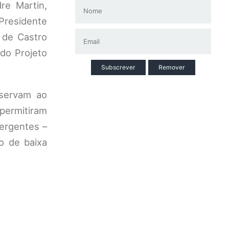
re Martin,
Presidente
 de Castro
do Projeto
Subscrever
Remover
eservam ao
ermitiram
mergentes –
io de baixa