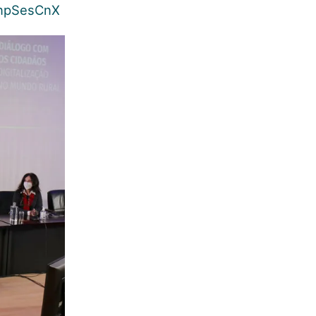
jNnpSesCnX