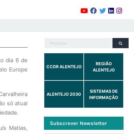
passado dia 6 de
REGIÃO
CCDR ALENTEJO
elo Europe
ALENTEJO
SISTEMAS DE
arvalheira
ALENTEJO 2030
INFORMAÇÃO
ão só atual
iedade.
Subscrever Newsletter
ís Matias,