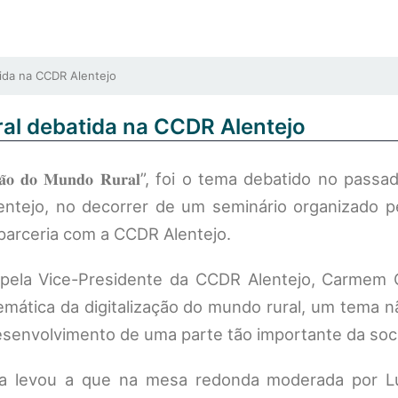
ida na CCDR Alentejo
ral debatida na CCDR Alentejo
𝐠𝐢𝐭𝐚𝐥𝐢𝐳𝐚𝐜̧𝐚̃𝐨 𝐝𝐨 𝐌𝐮𝐧𝐝𝐨 𝐑𝐮𝐫𝐚𝐥”, foi o tema debatido no 
ntejo, no decorrer de um seminário organizado p
m parceria com a CCDR Alentejo.
a pela Vice-Presidente da CCDR Alentejo, Carmem C
mática da digitalização do mundo rural, um tema n
desenvolvimento de uma parte tão importante da soc
ma levou a que na mesa redonda moderada por Lu