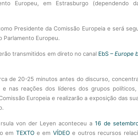
mento Europeu, em Estrasburgo (dependendo da
como Presidente da Comissão Europeia e será seg
o Parlamento Europeu.
erão transmitidos em direto no canal
EbS –
Europe b
erca de 20-25 minutos antes do discurso, concentr
 e nas reações dos líderes dos grupos políticos,
 Comissão Europeia e realizarão a exposição das su
o.
Ursula von der Leyen aconteceu a
16 de setembr
eto em
TEXTO
e em
VÍDEO
e outros recursos relac