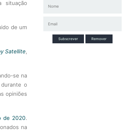
 situação
uido de um
Subscrever
Remover
y Satellite
,
ando-se na
 durante o
as opiniões
o de 2020
.
ionados na