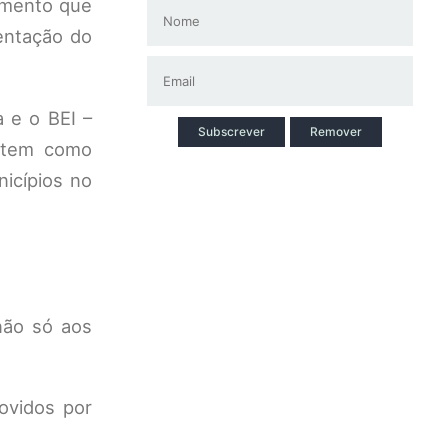
iamento que
mentação do
 e o BEI –
Subscrever
Remover
 tem como
icípios no
não só aos
ovidos por