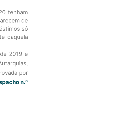
2020 tenham
 carecem de
réstimos só
te daquela
 de 2019 e
utarquias,
provada por
spacho n.º