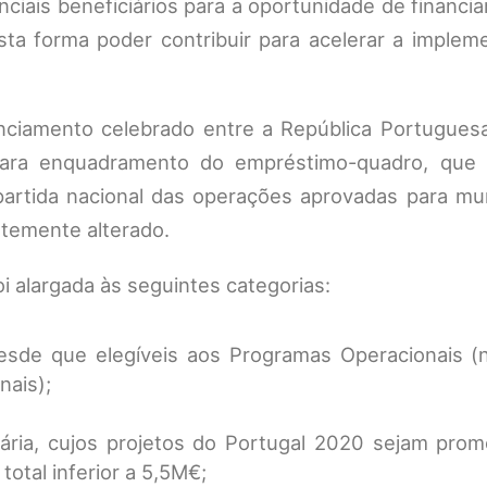
nciais beneficiários para a oportunidade de financ
esta forma poder contribuir para acelerar a imple
nciamento celebrado entre a República Portuguesa
para enquadramento do empréstimo-quadro, que
partida nacional das operações aprovadas para mun
ntemente alterado.
oi alargada às seguintes categorias:
 desde que elegíveis aos Programas Operacionais (
nais);
mária, cujos projetos do Portugal 2020 sejam prom
otal inferior a 5,5M€;