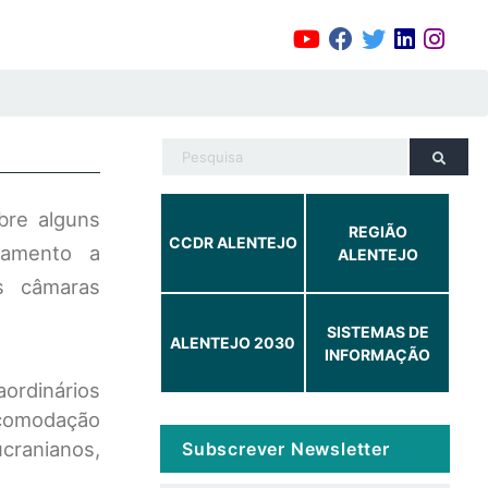
bre alguns
REGIÃO
CCDR ALENTEJO
hamento a
ALENTEJO
s câmaras
SISTEMAS DE
ALENTEJO 2030
INFORMAÇÃO
rdinários
acomodação
ucranianos,
Subscrever Newsletter