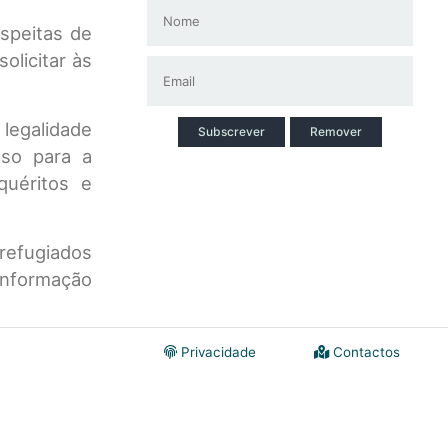
uspeitas de
olicitar às
 legalidade
Subscrever
Remover
aso para a
quéritos e
refugiados
 informação
Privacidade
Contactos