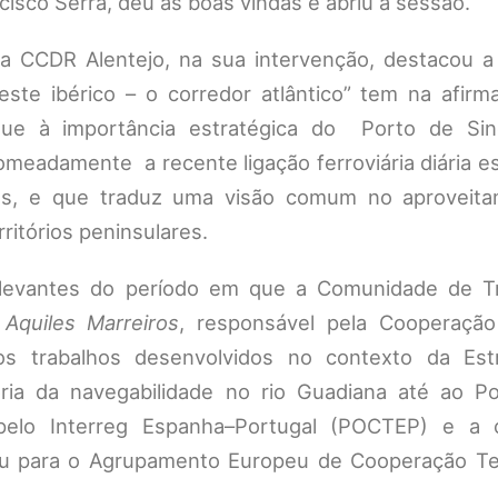
isco Serra, deu as boas vindas e abriu a sessão.
da CCDR Alentejo, na sua intervenção, destacou a 
te ibérico – o corredor atlântico” tem na afirm
oque à importância estratégica do Porto de Si
nomeadamente a recente ligação ferroviária diária e
nes, e que traduz uma visão comum no aproveit
ritórios peninsulares.
elevantes do período em que a Comunidade de Tr
,
Aquiles Marreiros
, responsável pela Cooperaçã
os trabalhos desenvolvidos no contexto da Est
horia da navegabilidade no rio Guadiana até ao P
 pelo Interreg Espanha–Portugal (POCTEP) e a 
u para o Agrupamento Europeu de Cooperação Terr