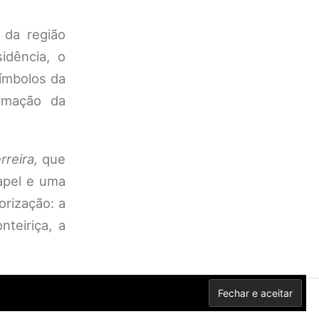
 da região
idência, o
símbolos da
irmação da
rreira,
que
apel e uma
rização: a
nteiriça, a
Privacidade
Contactos