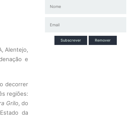
Subscrever
Remover
, Alentejo,
rdenação e
no decorrer
ês regiões:
a Grilo
, do
 Estado da