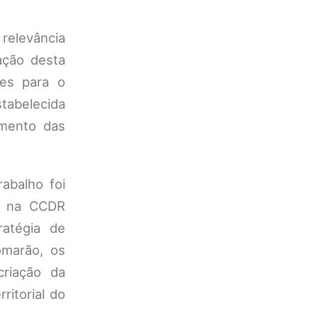
relevância
ação desta
nes para o
stabelecida
amento das
abalho foi
o na CCDR
ratégia de
omarão, os
criação da
itorial do