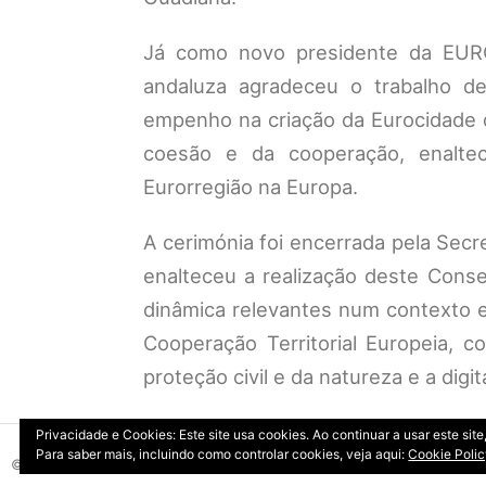
Já como novo presidente da EURO
andaluza agradeceu o trabalho de
empenho na criação da Eurocidade d
coesão e da cooperação, enaltec
Eurorregião na Europa.
A cerimónia foi encerrada pela Secre
enalteceu a realização deste Con
dinâmica relevantes num contexto e
Cooperação Territorial Europeia, c
proteção civil e da natureza e a digi
Privacidade e Cookies: Este site usa cookies. Ao continuar a usar este si
Para saber mais, incluindo como controlar cookies, veja aqui:
Cookie Poli
© 2026 Copyright: DIRT | CCDR Alentejo, I.P.