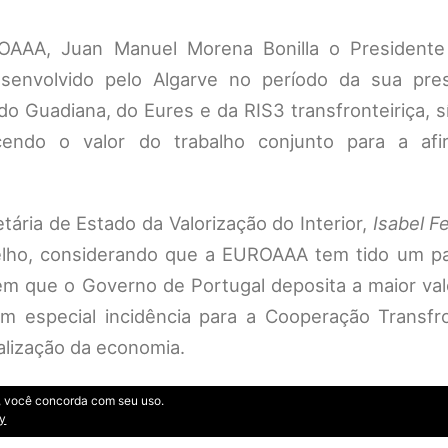
AAA, Juan Manuel Morena Bonilla o Presidente
senvolvido pelo Algarve no período da sua pres
o Guadiana, do Eures e da RIS3 transfronteiriça, 
endo o valor do trabalho conjunto para a af
tária de Estado da Valorização do Interior,
Isabel Fe
selho, considerando que a EUROAAA tem tido um p
m que o Governo de Portugal deposita a maior valo
om especial incidência para a Cooperação Transfro
talização da economia.
te, você concorda com seu uso.
cy