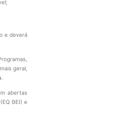
el;
o e deverá
 Programas,
mais geral,
s
.
em abertas
(EQ BEI) e