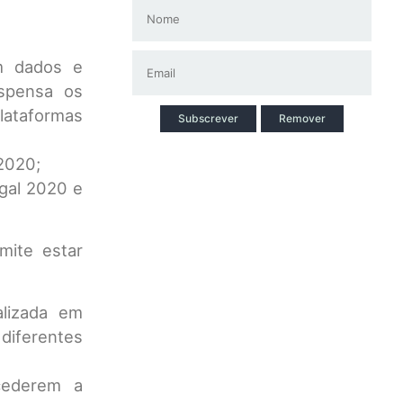
om dados e
ispensa os
lataformas
Subscrever
Remover
 2020;
gal 2020 e
mite estar
alizada em
diferentes
cederem a