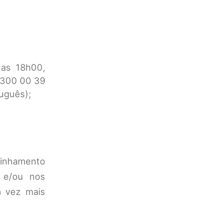
 as 18h00,
 300 00 39
uguês);
minhamento
 e/ou nos
a vez mais