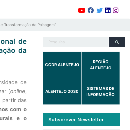
 de Transformação da Paisagem”
ional de
ação da
REGIÃO
CCDR ALENTEJO
ALENTEJO
rsidade de
SISTEMAS DE
ar (
online
,
ALENTEJO 2030
INFORMAÇÃO
 partir das
umos com o
urais e o
Subscrever Newsletter