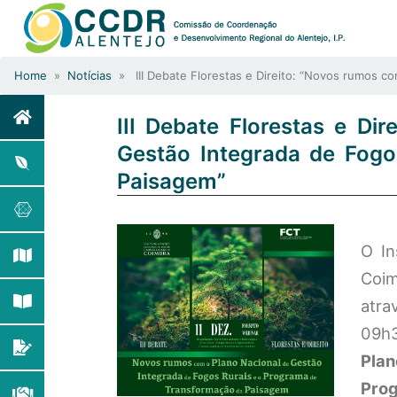
Home
»
Notícias
» III Debate Florestas e Direito: “Novos rumos c
III Debate Florestas e Di
Gestão Integrada de Fog
Paisagem”
O In
Coim
atra
09h
Pla
Prog