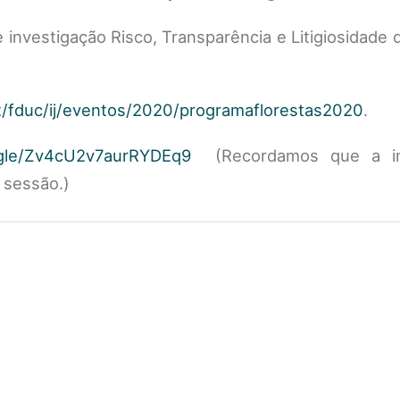
 investigação Risco, Transparência e Litigiosidade d
t/fduc/ij/eventos/2020/programaflorestas2020
.
s.gle/Zv4cU2v7aurRYDEq9
(Recordamos que a in
à sessão.)