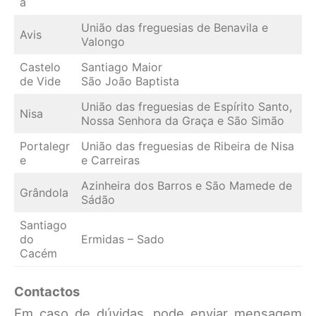
a
União das freguesias de Benavila e
Avis
Valongo
Castelo
Santiago Maior
de Vide
São João Baptista
União das freguesias de Espírito Santo,
Nisa
Nossa Senhora da Graça e São Simão
Portalegr
União das freguesias de Ribeira de Nisa
e
e Carreiras
Azinheira dos Barros e São Mamede de
Grândola
Sádão
Santiago
do
Ermidas – Sado
Cacém
Contactos
Em caso de dúvidas, pode enviar mensagem