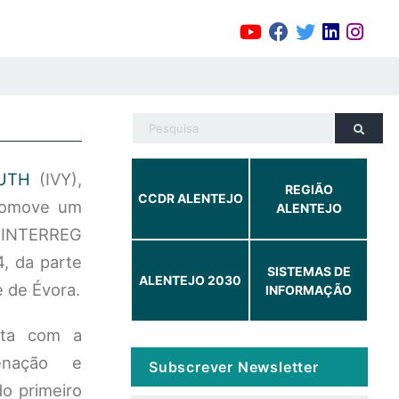
UTH
(IVY),
REGIÃO
CCDR ALENTEJO
promove um
ALENTEJO
o INTERREG
4, da parte
SISTEMAS DE
ALENTEJO 2030
e de Évora.
INFORMAÇÃO
nta com a
enação e
Subscrever Newsletter
do primeiro