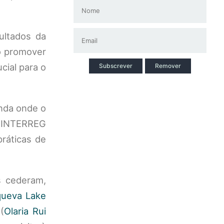
ultados da
mo promover
cial para o
Subscrever
Remover
nda onde o
 INTERREG
ráticas de
s cederam,
queva Lake
(
Olaria Rui