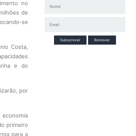
timento no
milhões de
 focando-se
Subscrever
Remover
nio Costa,
apacidades
panha e do
izarão, por
a economia
o primeiro
orma para a