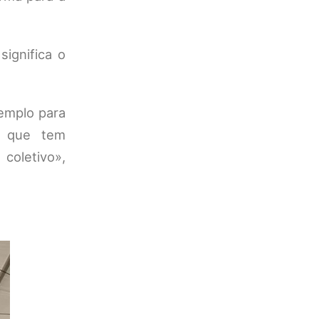
ignifica o
xemplo para
e que tem
coletivo»,