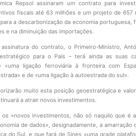
ica Repsol assinaram um contrato para inves
tivos fiscais até 63 milhões e um projeto de 657 
ir para a descarbonização da economia portuguesa,
 e na diminuição das importações.
assinatura do contrato, o Primeiro-Ministro, Antó
stratégico para o País – terá ainda as suas c
e «uma ligação ferroviária à fronteira com Es
strada» e de «uma ligação à autoestrada do sul».
rizarão muito esta posição geoestratégica e valor
tinuará a atrair novos investimentos.
m os «novos investimentos, não só naquilo que é 
conomia de dados», designadamente, a amarração d
ica do Sul, e que fará de Sines «uma grade plataf