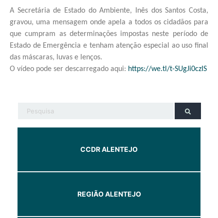
A Secretária de Estado do Ambiente, Inês dos Santos Costa,
gravou, uma mensagem onde apela a todos os cidadãos para
que cumpram as determinações impostas neste período de
Estado de Emergência e tenham atenção especial ao uso final
das máscaras, luvas e lenços.
O vídeo pode ser descarregado aqui:
https://we.tl/t-SUgJi0czIS
CCDR ALENTEJO
REGIÃO ALENTEJO