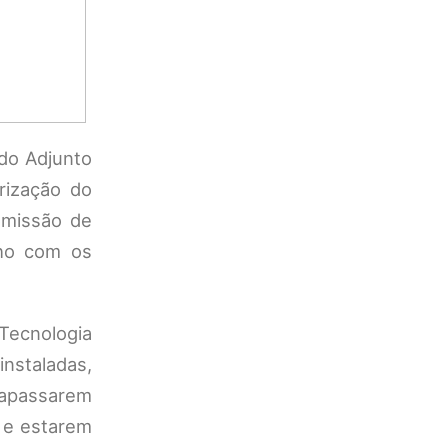
ado Adjunto
rização do
omissão de
lho com os
 Tecnologia
nstaladas,
rapassarem
s e estarem