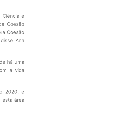
 Ciência e
 da Coesão
e «a Coesão
 disse Ana
onde há uma
com a vida
jo 2020, e
a esta área