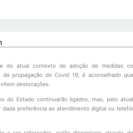
n
de do atual contexto de adoção de medidas co
 da propagação do Covid 19, é aconselhado qu
evitem deslocações.
os do Estado continuarão ligados, mas, pelo atual
 dada preferência ao atendimento digital ou telefó
ão a ser reforçadas, estão disponíveis através do