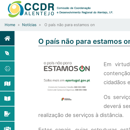
Home
»
Notícias
» O país não para estamos on
O país não para estamos o
Em virtu
contenção
cidadãos 
Os serviç
deverá ser
realização de serviços à distância.
Estes canais, cujas estruturas est