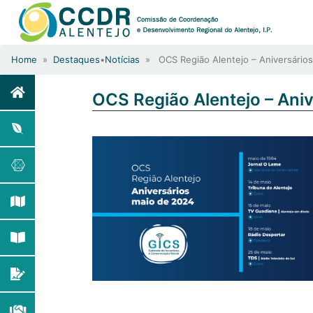
Home
»
Destaques
•
Notícias
» OCS Região Alentejo – Aniversário
OCS Região Alentejo – Ani