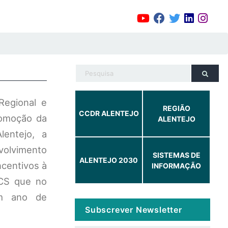
Regional e
REGIÃO
CCDR ALENTEJO
romoção da
ALENTEJO
lentejo, a
lvimento
SISTEMAS DE
ALENTEJO 2030
ncentivos à
INFORMAÇÃO
OCS que no
um ano de
Subscrever Newsletter