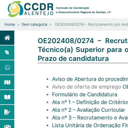
Home
»
Sem categoria
» OE202408/0274 – Recrutamento por mobilid
OE202408/0274 – Recrut
Técnico(a) Superior para 
Prazo de candidatura
Aviso de Abertura do procedi
Aviso de oferta de emprego
O
Formulário de Candidatura
Ata nº 1 –
Definição
de Critéri
Ata nº 2 – Avaliação Curricular
Ata nº 3 – Recrutamento e Aval
Lista Unitária de Ordenação Fi