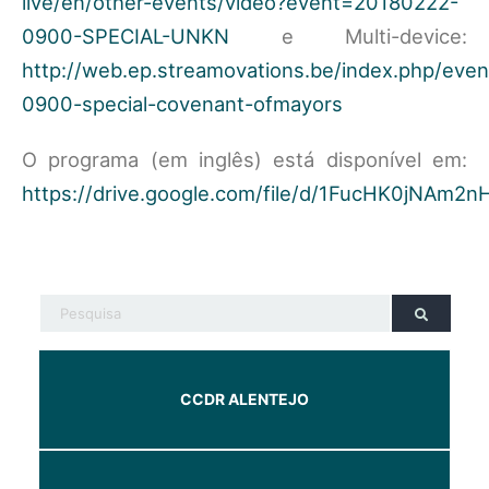
live/en/other-events/video?event=20180222-
0900-SPECIAL-UNKN
e Multi-device:
http://web.ep.streamovations.be/index.php/eve
0900-special-covenant-ofmayors
O programa (em inglês) está disponível em:
https://drive.google.com/file/d/1FucHK0jN
CCDR ALENTEJO