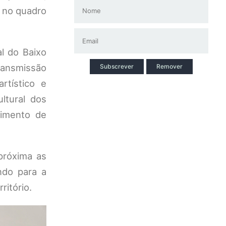
 no quadro
l do Baixo
ransmissão
Subscrever
Remover
rtístico e
ltural dos
timento de
próxima as
indo para a
ritório.