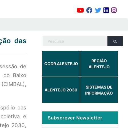
ação das
REGIÃO
CCDR ALENTEJO
 sessão de
ALENTEJO
s do Baixo
o (CIMBAL),
SISTEMAS DE
ALENTEJO 2030
INFORMAÇÃO
espólio das
coletiva e
Subscrever Newsletter
tejo 2030,