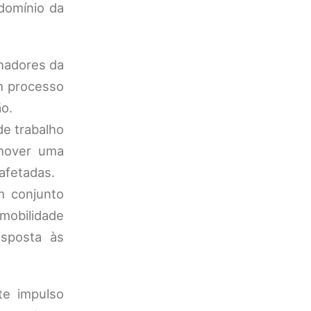
 domínio da
lhadores da
m processo
ão.
e trabalho
mover uma
 afetadas.
m conjunto
mobilidade
esposta às
te impulso