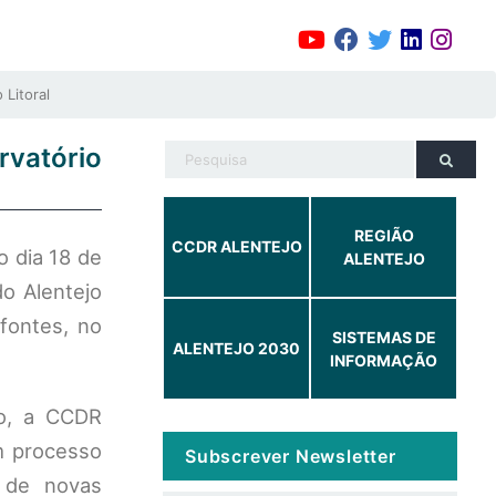
Litoral
rvatório
REGIÃO
CCDR ALENTEJO
 dia 18 de
ALENTEJO
o Alentejo
lfontes, no
SISTEMAS DE
ALENTEJO 2030
INFORMAÇÃO
to, a CCDR
m processo
Subscrever Newsletter
r de novas