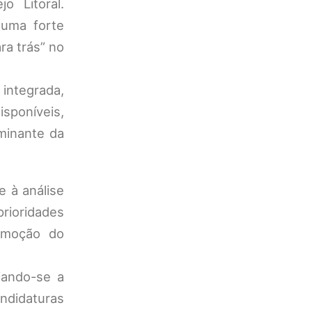
o Litoral.
 uma forte
ra trás” no
integrada,
sponíveis,
minante da
e à análise
rioridades
romoção do
iando-se a
ndidaturas