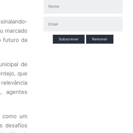
sinalando-
ou marcado
 futuro da
Subscrever
Remover
nicipal de
ntejo, que
relevância
s, agentes
se como um
s desafios