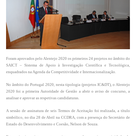
Foram aprovados pelo Alentejo 2020 os primeiros 24 projetos no âmbito do
SAICT – Sistema de Apoio à Investigação Científica e Tecnológica,
enquadrados na Agenda da Competitividade e Internacionalização.
No âmbito do Portugal 2020, nesta tipologia (projetos IC&DT), o Alentejo
2020 foi a primeira Autoridade de Gestão a abrir o aviso de concurso, a
analisar e aprovar as respetivas candidaturas.
A sessão de assinatura de seis Termos de Aceitação foi realizada, a título
simbólico, no dia 28 de Abril na CCDRA, com a presença do Secretário de
Estado do Desenvolvimento e Coesão, Nelson de Souza.