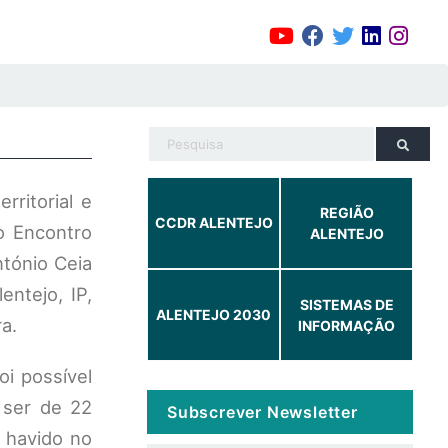
ritorial e
REGIÃO
CCDR ALENTEJO
o Encontro
ALENTEJO
ntónio Ceia
ntejo, IP,
SISTEMAS DE
ALENTEJO 2030
a.
INFORMAÇÃO
i possível
 ser de 22
Subscrever Newsletter
 havido no