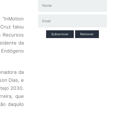
 “InMotion
 Cruz falou
s Recursos
Subscrever
Remover
esidente da
o Endógeno
enadora da
on Dias, e
tejo 2030.
reira, que
ão daquilo