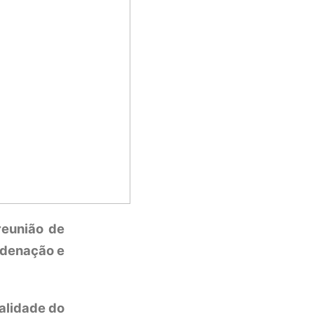
reunião de
rdenação e
alidade do