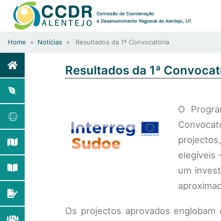
Home
»
Notícias
» Resultados da 1ª Convocatória
Resultados da 1ª Convocat
O Progra
Convocató
projecto
elegíveis
um invest
aproxima
Os projectos aprovados englobam o