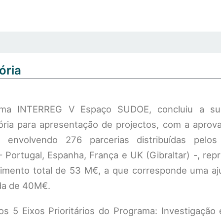
ória
ma INTERREG V Espaço SUDOE, concluiu a sua
ria para apresentação de projectos, com a aprov
s, envolvendo 276 parcerias distribuídas pelo
 – Portugal, Espanha, França e UK (Gibraltar) -, re
imento total de 53 M€, a que corresponde uma a
da de 40M€.
s 5 Eixos Prioritários do Programa: Investigação 