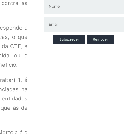
 contra as
responde a
cas, o que
Subscrever
Remover
 da CTE, e
mida, ou o
eficio.
ltar) 1, é
nciadas na
 entidades
 que as de
Mértola é o