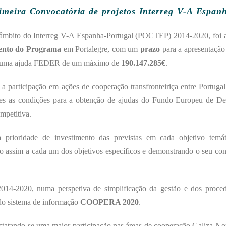
imeira Convocatória de projetos Interreg V-A Espan
no âmbito do Interreg V-A Espanha-Portugal (POCTEP) 2014-2020, foi 
ento do Programa
em Portalegre, com um
prazo
para a apresentação
, e uma ajuda FEDER de um máximo de
190.147.285€
.
 participação em ações de cooperação transfronteiriça entre Portuga
es as condições para a obtenção de ajudas do Fundo Europeu de D
mpetitiva.
 prioridade de investimento das previstas em cada objetivo tem
assim a cada um dos objetivos específicos e demonstrando o seu cont
14-2020, numa perspetiva de simplificação da gestão e dos proced
 do sistema de informação
COOPERA 2020
.
statando-se uma maior participação nas áreas de cooperação Galiza-No