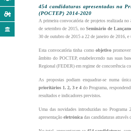
454 candidaturas apresentadas na Pr
(POCTEP) 2014-2020
A primeira convocatória de projetos realizada 
de setembro de 2015, no
Seminário de Lançam
30 de outubro de 2015 a 22 de janeiro de 2016
Esta convocatória tinha
como
objetivo
promover a
âmbito do POCTEP, estabelecendo nas suas bas
Regional (FEDER) em regime de concorrência co
As propostas podiam enquadrar-se numa única
prioritários 1. 2, 3 e 4
do Programa, respondendo 
resultados e indicadores previstos.
Uma das novidades introduzidas no Programa 20
apresentação
eletrónica
das candidaturas através
No total, apresentaram-se
454 candidaturas
, con