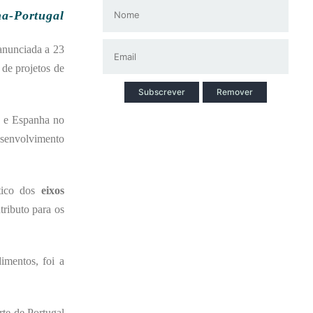
ha-Portugal
anunciada a 23
 de projetos de
Subscrever
Remover
l e Espanha no
esenvolvimento
ático dos
eixos
ributo para os
imentos, foi a
rte de Portugal