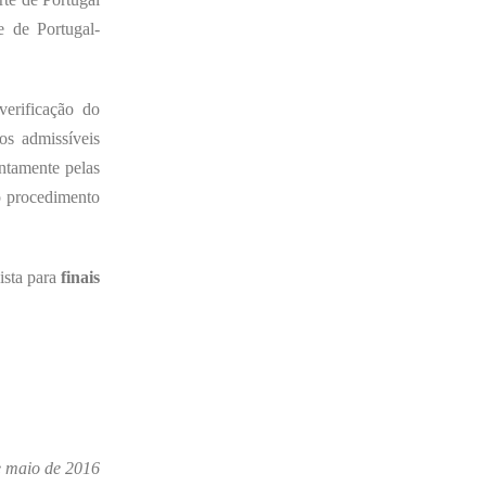
e de Portugal-
verificação do
os admissíveis
untamente pelas
o procedimento
ista para
finais
e maio de 2016