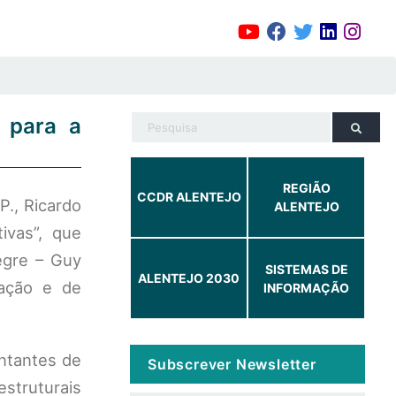
s para a
REGIÃO
CCDR ALENTEJO
., Ricardo
ALENTEJO
ivas”, que
egre – Guy
SISTEMAS DE
ALENTEJO 2030
tação e de
INFORMAÇÃO
entantes de
Subscrever Newsletter
struturais