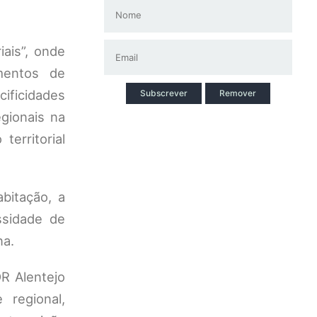
iais”, onde
mentos de
cificidades
Subscrever
Remover
gionais na
erritorial
bitação, a
ssidade de
na.
R Alentejo
 regional,