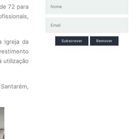
de 72 para
issionais,
 Igreja da
Subscrever
Remover
nvestimento
 utilização
 Santarém,