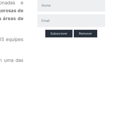
ionadas e
gorosas de
s áreas de
Subscrever
Remover
15 equipes
em uma das