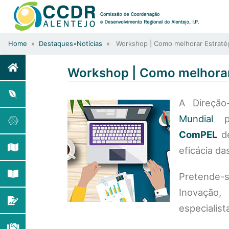
Home
»
Destaques
•
Notícias
» Workshop | Como melhorar Estratégia
Workshop | Como melhorar 
A Direçã
Mundial
p
ComPEL
d
eficácia d
Pretende-
Inovação,
especialis