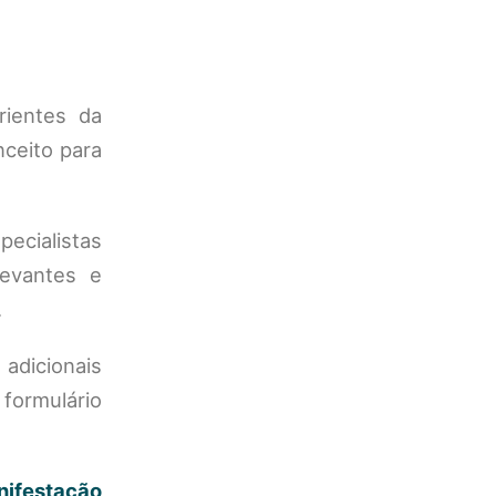
rientes da
ceito para
pecialistas
levantes e
.
 adicionais
 formulário
ifestação